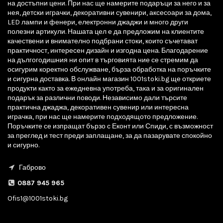
на достъпни цени. При нас ще намерите подаръци за него и за
нея, детски играчки, декоративни сувенири, аксесоари за дома,
LED лампи и фенери, електронни джаджи и много други
полезни артикули. Нашата цел е да предложим на клиентите
качествени и внимателно подбрани стоки, които съчетават
практичност, интересен дизайн и изгодна цена. Благодарение
на дългогодишния ни опит в търговията ние се стремим да
осигурим коректно обслужване, бърза обработка на поръчките
и сигурна доставка. В онлайн магазин 1001stoki.bg ще откриете
продукти както за ежедневна употреба, така и за оригинален
подарък за различни поводи. Независимо дали търсите
практична джаджа, декоративен сувенир или интересна
играчка, при нас ще намерите подходящото предложение.
Поръчките се изпращат бързо с Еконт или Спиди, с възможност
за преглед и тест преди заплащане, за да пазарувате спокойно
и сигурно.
Габрово
0887 945 965
Ofis1@1001stoki.bg