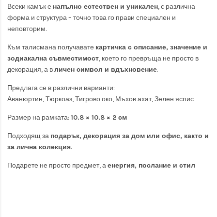
Всеки камък е
напълно естествен и уникален
, с различна
форма и структура – точно това го прави специален и
неповторим.
Към талисмана получавате
картичка с описание, значение и
зодиакална съвместимост
, което го превръща не просто в
декорация, а в
личен символ и вдъхновение
.
Предлага се в различни варианти:
Аванюртин, Тюркоаз, Тигрово око, Мъхов ахат, Зелен яспис
Размер на рамката:
10.8 × 10.8 × 2 см
Подходящ за
подарък, декорация за дом или офис, както и
за лична колекция
.
Подарете не просто предмет, а
енергия, послание и стил