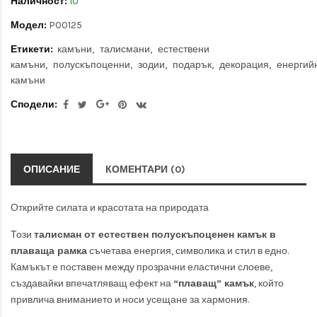
Наличност:
10
Модел:
P00125
Етикети:
камъни
талисмани
естествени
камъни
полускъпоценни
зодии
подарък
декорация
енергий
камъни
Сподели:
ОПИСАНИЕ
КОМЕНТАРИ (0)
Открийте силата и красотата на природата
Този
талисман от естествен полускъпоценен камък в
плаваща рамка
съчетава енергия, символика и стил в едно.
Камъкът е поставен между прозрачни еластични слоеве,
създавайки впечатляващ ефект на
“плаващ” камък
, който
привлича вниманието и носи усещане за хармония.