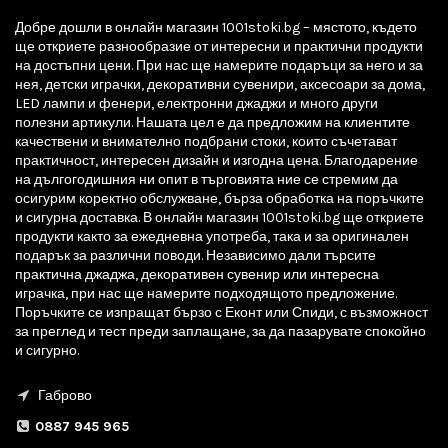
Добре дошли в онлайн магазин 1001stoki.bg – мястото, където
ще откриете разнообразие от интересни и практични продукти
на достъпни цени. При нас ще намерите подаръци за него и за
нея, детски играчки, декоративни сувенири, аксесоари за дома,
LED лампи и фенери, електронни джаджи и много други
полезни артикули. Нашата цел е да предложим на клиентите
качествени и внимателно подбрани стоки, които съчетават
практичност, интересен дизайн и изгодна цена. Благодарение
на дългогодишния ни опит в търговията ние се стремим да
осигурим коректно обслужване, бърза обработка на поръчките
и сигурна доставка. В онлайн магазин 1001stoki.bg ще откриете
продукти както за ежедневна употреба, така и за оригинален
подарък за различни поводи. Независимо дали търсите
практична джаджа, декоративен сувенир или интересна
играчка, при нас ще намерите подходящото предложение.
Поръчките се изпращат бързо с Еконт или Спиди, с възможност
за преглед и тест преди заплащане, за да пазарувате спокойно
и сигурно.
Габрово
0887 945 965