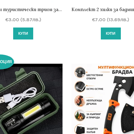
Джобен туристически трион за дърво 68 см
€3.00 (5.87лв.)
€7.00 (13.69лв.)
КУПИ
КУПИ
ОЦИЯ