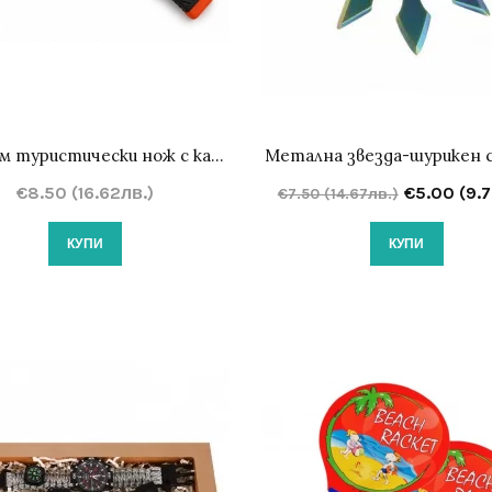
Сгъваем туристически нож с калъф 21 см
Метална звезда-шурикен с
€8.50 (16.62лв.)
€5.00 (9.7
€7.50 (14.67лв.)
КУПИ
КУПИ