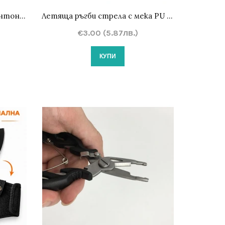
Комплект 2 хилки за бадминтон/федербал с перце и калъф 60 см
Летяща ръгби стрела с мека PU топка 20 см
€3.00 (5.87лв.)
КУПИ