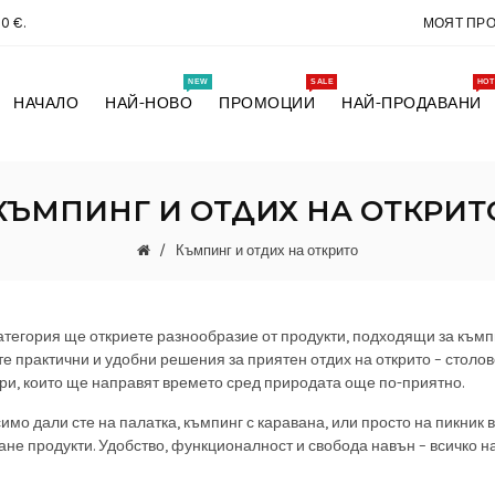
0 €.
МОЯТ ПР
NEW
SALE
HOT
НАЧАЛО
НАЙ-НОВО
ПРОМОЦИИ
НАЙ-ПРОДАВАНИ
КЪМПИНГ И ОТДИХ НА ОТКРИТ
Къмпинг и отдих на открито
категория ще откриете разнообразие от продукти, подходящи за къмпи
е практични и удобни решения за приятен отдих на открито – столове
ри, които ще направят времето сред природата още по-приятно.
имо дали сте на палатка, къмпинг с каравана, или просто на пикник в
ане продукти. Удобство, функционалност и свобода навън – всичко н