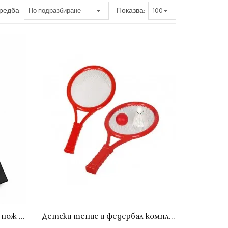
редба:
Показва:
Полуавтоматичен джобен нож във форма на пушка с кутия 20 см
Детски тенис и федербал комплект 2 в 1 с ракети