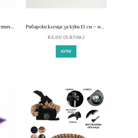
Мултифункционална туристическа брадва 31 см с калъф
Рибарски клещи за куки 13 см – мултифункционален инструмент за риболов
€3.00 (5.87лв.)
КУПИ