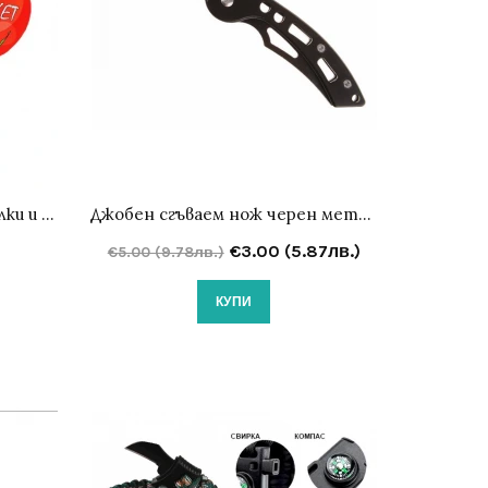
Бийч бол комплект с две хилки и топче 38 см
Джобен сгъваем нож черен метал 16 см
€3.00 (5.87лв.)
€5.00 (9.78лв.)
КУПИ