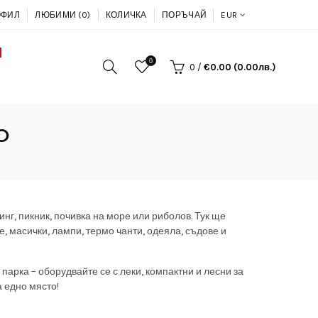
ОФИЛ
ЛЮБИМИ (0)
КОЛИЧКА
ПОРЪЧАЙ
EUR
0
0
/
€0.00 (0.00лв.)
О
нг, пикник, почивка на море или риболов. Тук ще
, масички, лампи, термо чанти, одеяла, съдове и
 парка – оборудвайте се с леки, компактни и лесни за
а едно място!