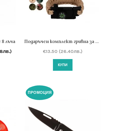
 8 лъча
Подаръчен комплект гривна за оцеляване и мултифункционален инструмент
8лв.)
€13.50 (26.40лв.)
КУПИ
ПРОМОЦИЯ