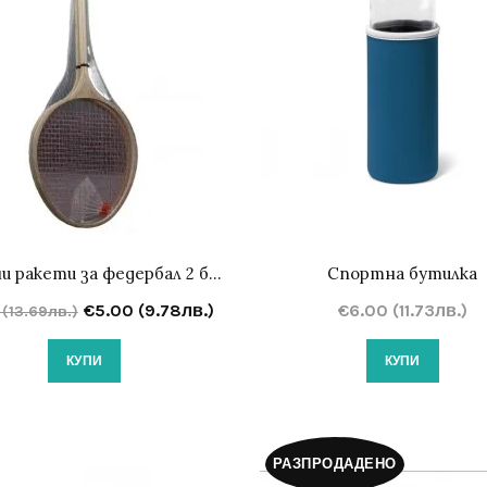
Дървени ракети за федербал 2 броя с перце
Спортна бутилка
€5.00 (9.78лв.)
€6.00 (11.73лв.)
 (13.69лв.)
КУПИ
КУПИ
РАЗПРОДАДЕНО