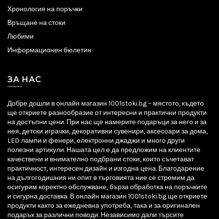
Хронология на поръчки
Връщане на стоки
Любими
Информационен бюлетин
ЗА НАС
Добре дошли в онлайн магазин 1001stoki.bg – мястото, където
ще откриете разнообразие от интересни и практични продукти
на достъпни цени. При нас ще намерите подаръци за него и за
нея, детски играчки, декоративни сувенири, аксесоари за дома,
LED лампи и фенери, електронни джаджи и много други
полезни артикули. Нашата цел е да предложим на клиентите
качествени и внимателно подбрани стоки, които съчетават
практичност, интересен дизайн и изгодна цена. Благодарение
на дългогодишния ни опит в търговията ние се стремим да
осигурим коректно обслужване, бърза обработка на поръчките
и сигурна доставка. В онлайн магазин 1001stoki.bg ще откриете
продукти както за ежедневна употреба, така и за оригинален
подарък за различни поводи. Независимо дали търсите