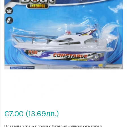
€7.00 (13.69лв.)
Плаваща играчка лодка с батерии – движи се напред