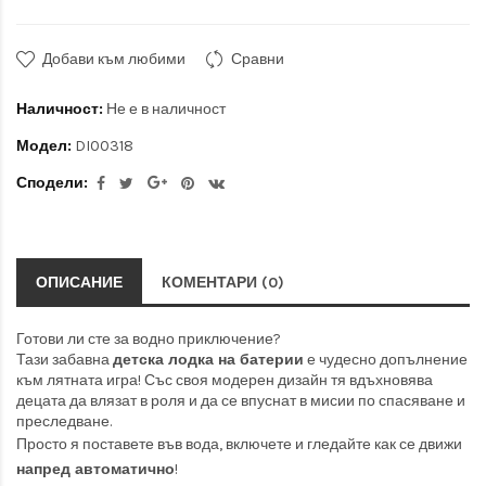
Добави към любими
Сравни
Наличност:
Не е в наличност
Модел:
DI00318
Сподели:
ОПИСАНИЕ
КОМЕНТАРИ (0)
Готови ли сте за водно приключение?
Тази забавна
детска лодка на батерии
е чудесно допълнение
към лятната игра! Със своя модерен дизайн тя вдъхновява
децата да влязат в роля и да се впуснат в мисии по спасяване и
преследване.
Просто я поставете във вода, включете и гледайте как се движи
напред автоматично
!