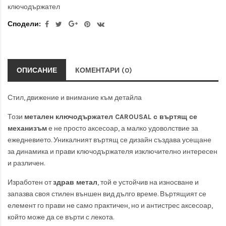
ключодържател
Сподели:
ОПИСАНИЕ
КОМЕНТАРИ (0)
Стил, движение и внимание към детайла
Този
метален ключодържател CAROUSAL с въртящ се
механизъм
е не просто аксесоар, а малко удоволствие за
ежедневието. Уникалният въртящ се дизайн създава усещане
за динамика и прави ключодържателя изключително интересен
и различен.
Изработен от
здрав метал
, той е устойчив на износване и
запазва своя стилен външен вид дълго време. Въртящият се
елемент го прави не само практичен, но и антистрес аксесоар,
който може да се върти с лекота.