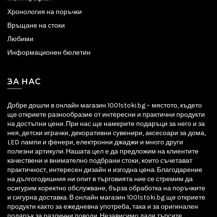
Хронология на поръчки
Връщане на стоки
Любими
Информационен бюлетин
ЗА НАС
Добре дошли в онлайн магазин 1001stoki.bg – мястото, където
ще откриете разнообразие от интересни и практични продукти
на достъпни цени. При нас ще намерите подаръци за него и за
нея, детски играчки, декоративни сувенири, аксесоари за дома,
LED лампи и фенери, електронни джаджи и много други
полезни артикули. Нашата цел е да предложим на клиентите
качествени и внимателно подбрани стоки, които съчетават
практичност, интересен дизайн и изгодна цена. Благодарение
на дългогодишния ни опит в търговията ние се стремим да
осигурим коректно обслужване, бърза обработка на поръчките
и сигурна доставка. В онлайн магазин 1001stoki.bg ще откриете
продукти както за ежедневна употреба, така и за оригинален
подарък за различни поводи. Независимо дали търсите