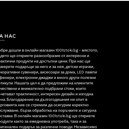
А НАС
бре дошли в онлайн магазин 1001stoki.bg – мястото,
ъдето ще откриете разнообразие от интересни и
актични продукти на достъпни цени. При нас ще
мерите подаръци за него и за нея, детски играчки,
екоративни сувенири, аксесоари за дома, LED лампи
 фенери, електронни джаджи и много други полезни
ртикули. Нашата цел е да предложим на клиентите
чествени и внимателно подбрани стоки, които
четават практичност, интересен дизайн и изгодна
ена. Благодарение на дългогодишния ни опит в
рговията ние се стремим да осигурим коректно
служване, бърза обработка на поръчките и сигурна
ставка. В онлайн магазин 1001stoki.bg ще откриете
одукти както за ежедневна употреба, така и за
ригинален подарък за различни поводи. Независимо