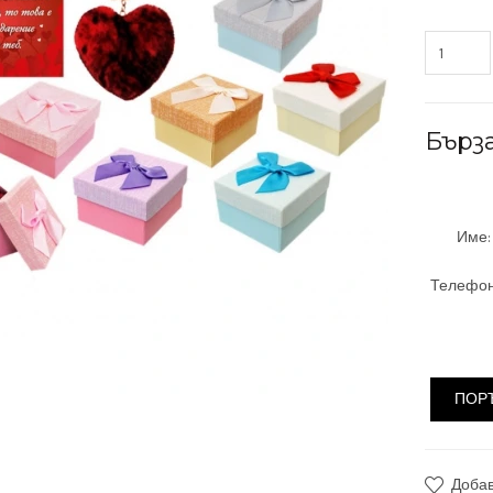
Бърз
Име:
Телефон
ПОР
Доба