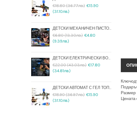
€18.80 (36.77лв.)
€15.90
(31.10лв.)
ДЕТСКИ МЕХАНИЧЕН ПИСТОЛЕТ С ВОДНИ ГЕЛ ТОПЧЕТА И ПОДАРЪК 10000 ТОПЧЕТА
€6.80 (13.30лв.)
€4.80
(9.39лв.)
ДЕТСКИ ЕЛЕКТРИЧЕСКИ ВОДЕН АВТОМАТ СЪС СВЕТЕЩА ЦЕВ, ДВИЖЕЩ СЕ ЗАТВОР И АКУМУЛАТОРНА БАТЕРИЯ
€22.00 (43.03лв.)
€17.80
ОПИ
(34.81лв.)
Ключодъ
Подаръч
ДЕТСКИ АВТОМАТ С ГЕЛ ТОПЧЕТА + 20000 ТОПЧЕТА ПОДАРЪК И USB ЗАРЕЖДАНЕ
Размер н
€18.90 (36.97лв.)
€15.90
Цената е
(31.10лв.)