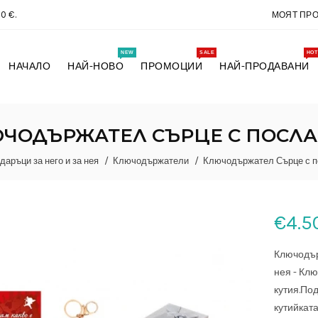
0 €.
МОЯТ ПР
NEW
SALE
HOT
НАЧАЛО
НАЙ-НОВО
ПРОМОЦИИ
НАЙ-ПРОДАВАНИ
ЧОДЪРЖАТЕЛ СЪРЦЕ С ПОСЛ
даръци за него и за нея
Ключодържатели
Ключодържател Сърце с п
€4.5
Ключодър
нея - Кл
кутия.По
кутийката 