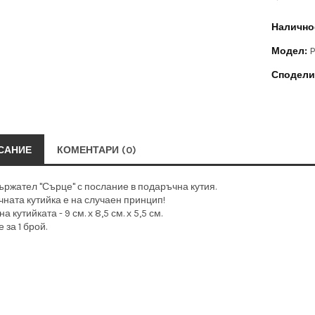
Налично
Модел:
P
Сподели
САНИЕ
КОМЕНТАРИ (0)
ржател "Сърце" с послание в подаръчна кутия.
ната кутийка е на случаен принцип!
а кутийката - 9 см. х 8,5 см. х 5,5 см.
 за 1 брой.