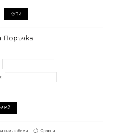
КУПИ
а Поръчка
:
ЪЧАЙ
ви към любими
Сравни