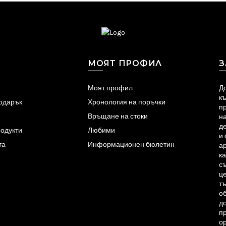
МОЯТ ПРОФИЛ
З
Моят профил
До
к
подарък
Хронология на поръчки
пр
Връщане на стоки
на
д
одукти
Любими
и
та
Информационен бюлетин
а
ка
съ
ц
тъ
об
до
пр
о