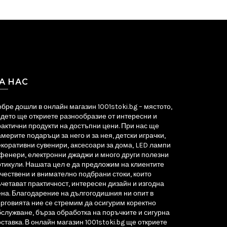
А НАС
бре дошли в онлайн магазин 1001stoki.bg – мястото,
ъдето ще откриете разнообразие от интересни и
актични продукти на достъпни цени. При нас ще
мерите подаръци за него и за нея, детски играчки,
екоративни сувенири, аксесоари за дома, LED лампи
 фенери, електронни джаджи и много други полезни
ртикули. Нашата цел е да предложим на клиентите
чествени и внимателно подбрани стоки, които
четават практичност, интересен дизайн и изгодна
ена. Благодарение на дългогодишния ни опит в
рговията ние се стремим да осигурим коректно
служване, бърза обработка на поръчките и сигурна
ставка. В онлайн магазин 1001stoki.bg ще откриете