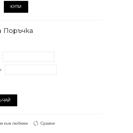
КУПИ
а Поръчка
:
ЪЧАЙ
ви към любими
Сравни