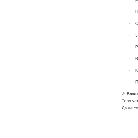
М
·
Ц
·
О
·
5
·
Р
·
В
·
К
·
П
·
⚠️
Важн
Това ус
Да не с