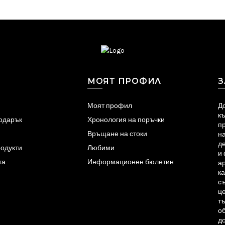
МОЯТ ПРОФИЛ
З
Моят профил
До
к
подарък
Хронология на поръчки
пр
Връщане на стоки
на
д
одукти
Любими
и
та
Информационен бюлетин
а
ка
съ
ц
тъ
об
до