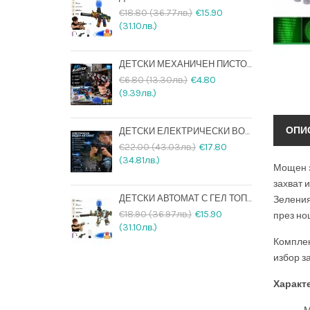
€18.80 (36.77лв.)
€15.90
(31.10лв.)
ДЕТСКИ МЕХАНИЧЕН ПИСТОЛЕТ С ВОДНИ ГЕЛ ТОПЧЕТА И ПОДАРЪК 10000 ТОПЧЕТА
€6.80 (13.30лв.)
€4.80
(9.39лв.)
ОПИ
ДЕТСКИ ЕЛЕКТРИЧЕСКИ ВОДЕН АВТОМАТ СЪС СВЕТЕЩА ЦЕВ, ДВИЖЕЩ СЕ ЗАТВОР И АКУМУЛАТОРНА БАТЕРИЯ
€22.00 (43.03лв.)
€17.80
(34.81лв.)
Мощен
захват 
ДЕТСКИ АВТОМАТ С ГЕЛ ТОПЧЕТА + 20000 ТОПЧЕТА ПОДАРЪК И USB ЗАРЕЖДАНЕ
Зеления
€18.90 (36.97лв.)
€15.90
през но
(31.10лв.)
Комплек
избор з
Характ