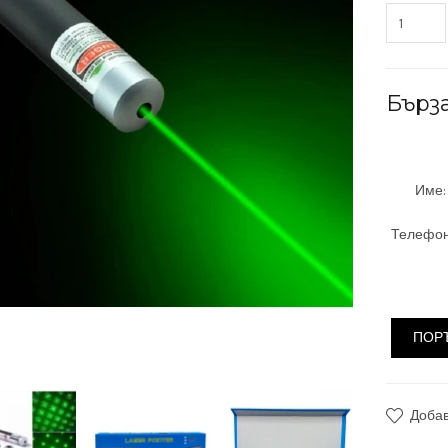
Бърз
Име:
Телефон
ПОР
Доба