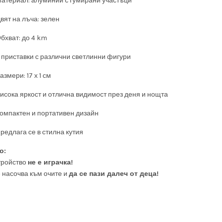
атериал: алуминий с гумирани участъци
вят на лъча: зелен
бхват: до 4 km
 приставки с различни светлинни фигури
азмери: 17 х 1 см
исока яркост и отлична видимост през деня и нощта
омпактен и портативен дизайн
редлага се в стилна кутия
о:
тройство
не е играчка!
е насочва към очите и
да се пази далеч от деца!