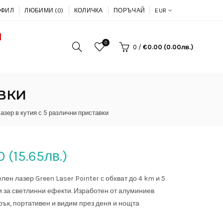
ОФИЛ
ЛЮБИМИ (0)
КОЛИЧКА
ПОРЪЧАЙ
EUR
0
0
/
€0.00 (0.00лв.)
АВКИ
азер в кутия с 5 различни приставки
 (15.65лв.)
ен лазер Green Laser Pointer с обхват до 4 km и 5
и за светлинни ефекти. Изработен от алуминиев
рък, портативен и видим през деня и нощта