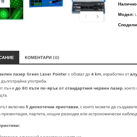
Налично
Модел:
L
Сподели
САНИЕ
КОМЕНТАРИ (0)
зелен лазер Green Laser Pointer
с обхват до
4 km
, изработен от
ал
и дълготрайна употреба.
т лъч е
до 60 пъти по-ярък от стандартния червен лазер
, което
щта.
тът включва
5 дискотечни приставки
, с които можете да създава
а презентации, партита, нощни разходки или астрономически наблюд
еристики: