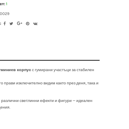
ст:
1
0029
:
уминиев корпус
с гумирани участъци за стабилен
 го прави изключително видим както през деня, така и
те различни светлинни ефекти и фигури — идеален
ения.